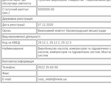
Депозитарій, що
Публічне акціонерне товариство "Національний деп
обслуговує емітента:
Статутний капітал
5050000.00
(грн.):
Державна реєстрація
Дата реєстрації:
07.12.2020
Орган:
Виконавчий комітет Кіровоградської міської ради
Вид економічної діяльності
Код за КВЕД:
29.12.1; 29.12.2; 29.12.3
Найменування:
Виробництво насосів, компресорів та гідравлічних 
насосів, компресорів та гідравлічних систем; Монта
систем
Контактна інформація
Телефон:
0522 35-83-50
Факс:
E-mail:
corp_viddil@meta.ua