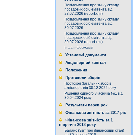
Повідомлення про зміну складу
посадових осіб емітента від
23.07.2026 (report.xml)
Повідомлення про зміну складу
посадових осіб емітента від
30.07.2026
Повідомлення про зміну складу
посадових осіб емітента від
30.07.2026 (report.xml)
Інша інформація
Установчі документи
Акціонерний капітал
Положення
Протоколи зборів
Протокол Загальних зборів
акціонерів від 30.12.2022 року
Рішення єдиного учасника №1 від
30.04.2024 року
Результати перевірок
Фінансова звітність за 2017 рік
Фінансова звітність за 1
півріччя 2018 року
Баланс (Звіт про фінансовий стан)
на 30 червня 2018