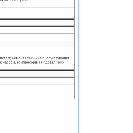
озитарій України"
систем; Ремонт і технічне обслуговування
ж насосів, компресорів та гідравлічних