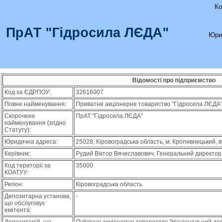
Ко
ПрАТ "Гідросила ЛЄДА"
Юри
Відомості про підприємство
Код за ЄДРПОУ:
32616007
Повне найменування:
Приватне акціонерне товариство "Гідросила ЛЄДА
Скорочене
ПрАТ "Гідросила ЛЄДА"
найменування (згідно
Статуту):
Юридична адреса:
25028, Кіровоградська область, м. Кропивницький, 
Керівник:
Рудий Віктор Вячеславович, Генеральний директор
Код території за
35000
КОАТУУ:
Регіон:
Кіровоградська область
Депозитарна установа,
-
що обслуговує
емітента: