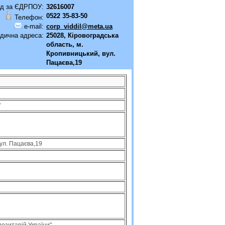
д за ЄДРПОУ:
32616007
0522 35-83-50
Телефон:
e-mail:
corp_viddil@meta.ua
дична адреса:
25028, Кіровоградська
область, м.
Кропивницький, вул.
Пацаєва,19
"
вул. Пацаєва,19